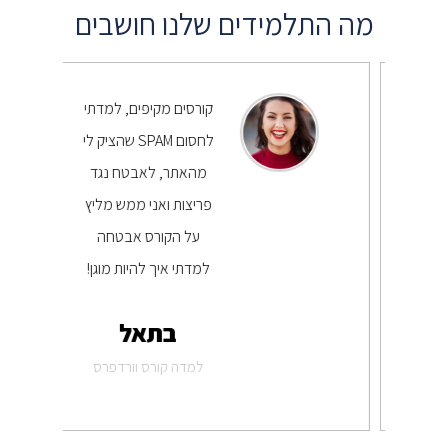
מה התלמידים שלנו חושבים
תי
קורסים מקיפים, למדתי
ציק לי
לחסום SPAM שהציק לי
ד
מהאתר, לאבטח נגד
יץ
פריצות ואני ממש מליץ
על הקורס אבטחה
ן!
למדתי איך להיות מוגן!
בתאל
דע
למדה קורס וורדפרס